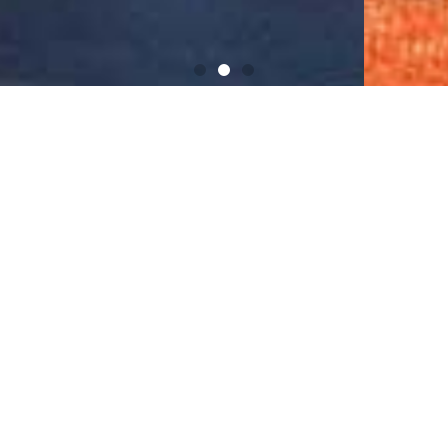
Gestiona tu reserva
VENTAJAS DE RESERVAR EN LA WEB OFICIAL
Mejor precio
Sin cargos de gestión
Ofertas especiales
Establecimiento adaptado a los nuevos protocolos de
seguridad y desinfección anti-COVID