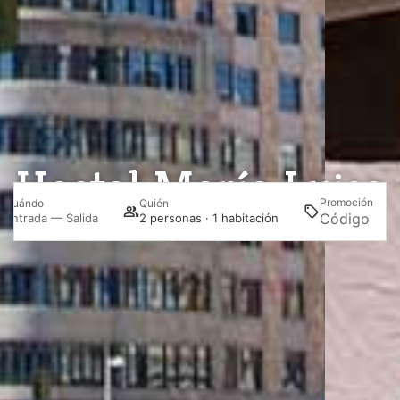
Hostal María Luisa
Promoción
Cuándo
Quién
Bu
Entrada — Salida
2 personas · 1 habitación